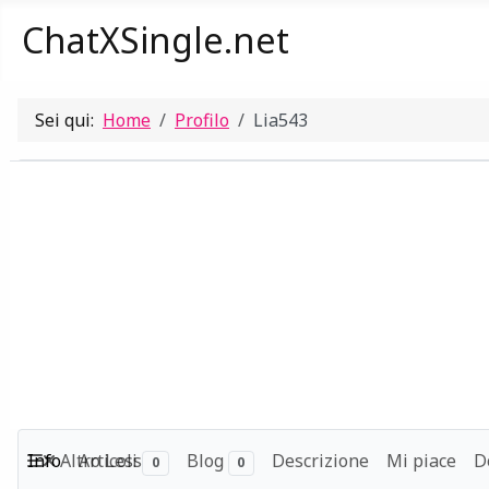
ChatXSingle.net
Sei qui:
Home
Profilo
Lia543
Info
Altro
Articoli
Less
Blog
Descrizione
Mi piace
D
0
0